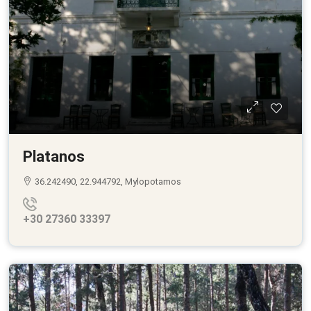
Platanos
36.242490, 22.944792, Mylopotamos
+30 27360 33397