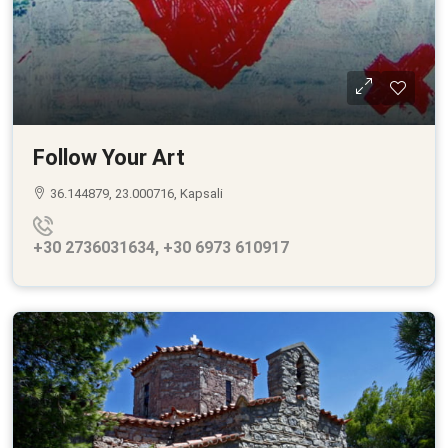
Follow Your Art
36.144879, 23.000716, Kapsali
+30 2736031634, +30 6973 610917