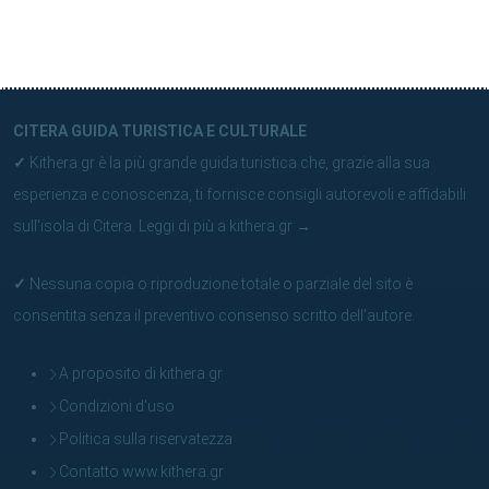
CITERA GUIDA TURISTICA E CULTURALE
✓
Kithera.gr è la più grande guida turistica che, grazie alla sua
esperienza e conoscenza, ti fornisce consigli autorevoli e affidabili
sull'isola di Citera.
Leggi di più a kithera.gr
→
✓
Nessuna copia o riproduzione totale o parziale del sito è
consentita senza il preventivo consenso scritto dell'autore.
A proposito di kithera.gr
Condizioni d'uso
Politica sulla riservatezza
Contatto www.kithera.gr