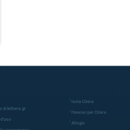
Isola Citera
 di kithera.gr
Itinerari per Citera
 d'uso
Allogio
lla riservatezza