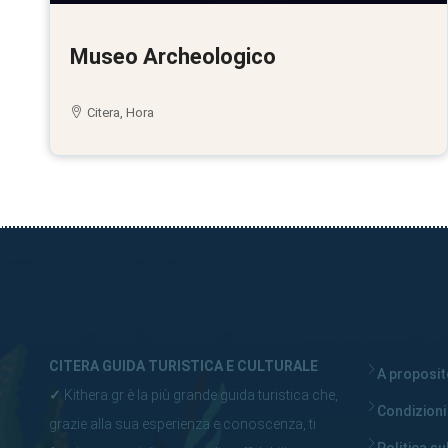
Museo Archeologico
Citera, Hora
CITERA GUIDA TURISTICA E CULTURALE
A proposito
✓
Kithera.gr è la più grande guida turistica che,
Condizioni
grazie alla sua esperienza e conoscenza, ti
Politica su