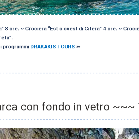
” 8 ore. ~ Crociera “Est o ovest di Citera” 4 ore. ~ Croc
reta”.
i i programmi
DRAKAKIS TOURS
➼
barca con fondo in vetro ~~~ 