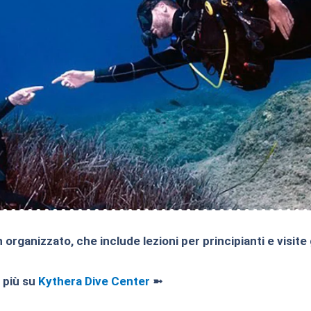
rganizzato, che include lezioni per principianti e visite gu
 più su
Kythera Dive Center
➼