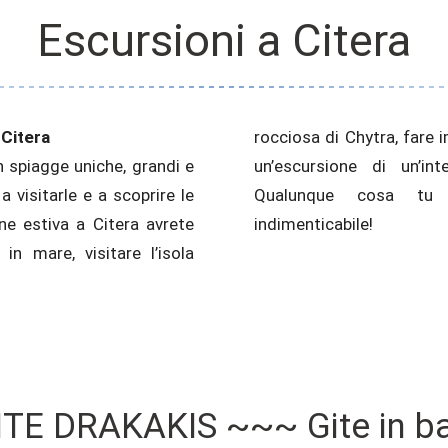
Escursioni a Citera
 Citera
rocciosa di Chytra, fare 
n spiagge uniche, grandi e
a alle spiagge di Citera.
 visitarle e a scoprire le
galerà un’esperienza
ne estiva a Citera avrete
indimenticabile!
 in mare, visitare l’isola
ITE DRAKAKIS ~~~ Gite in b