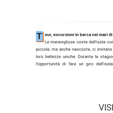
T
our, escursioni in barca nei mari di
Le meravigliose coste dell’isola co
un’escursione di un’intera giornat
piccole, ma anche nascoste, ci invitano a
Qualunque cosa tu scelga, ti re
loro bellezze uniche. Durante la stagio
l’opportunità di fare un giro dell’isola
VIS