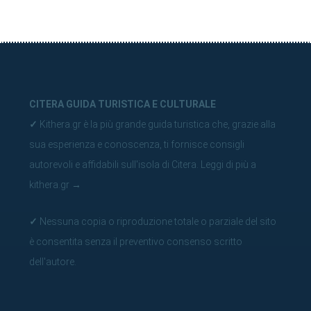
CITERA GUIDA TURISTICA E CULTURALE
✓
Kithera.gr è la più grande guida turistica che, grazie alla
sua esperienza e conoscenza, ti fornisce consigli
autorevoli e affidabili sull'isola di Citera.
Leggi di più a
kithera.gr
→
✓
Nessuna copia o riproduzione totale o parziale del sito
è consentita senza il preventivo consenso scritto
dell'autore.