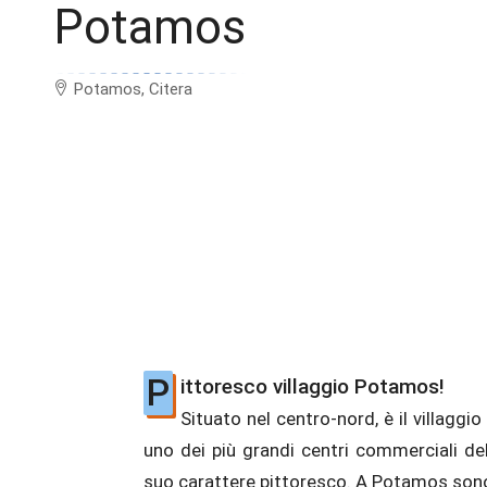
Potamos
Potamos, Citera
P
ittoresco villaggio Potamos!
Situato nel centro-nord, è il villaggio
diverse case neoclassiche. Ogni d
uno dei più grandi centri commerciali del
prodotti agricoli e zootecnici locali di p
suo carattere pittoresco. A Potamos son