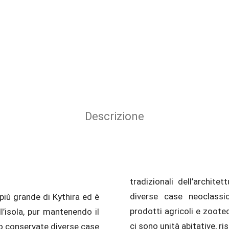
Descrizione
tradizionali dell’archite
 più grande di Kythira ed è
omenica c’è un bazar con
l’isola, pur mantenendo il
roduttori locali. A Potamos
ci sono unità abitative, ri
o conservate diverse case