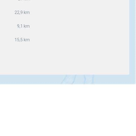
22,9 km
9,1 km
15,5 km