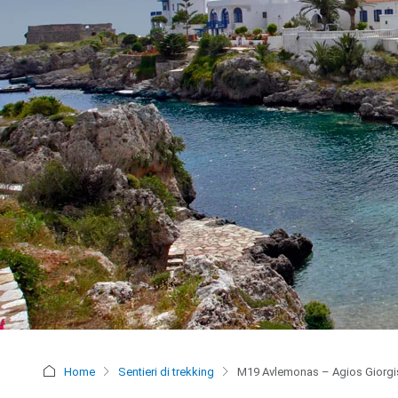
Home
Sentieri di trekking
M19 Avlemonas – Agios Giorgi