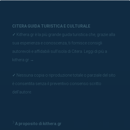
CITERA GUIDA TURISTICA E CULTURALE
✓
Kithera.gr è la più grande guida turistica che, grazie alla
sua esperienza e conoscenza, ti fornisce consigli
autorevoli e affidabili sull'isola di Citera.
Leggi di più a
kithera.gr
→
✓
Nessuna copia o riproduzione totale o parziale del sito
è consentita senza il preventivo consenso scritto
dell'autore.
A proposito di kithera.gr