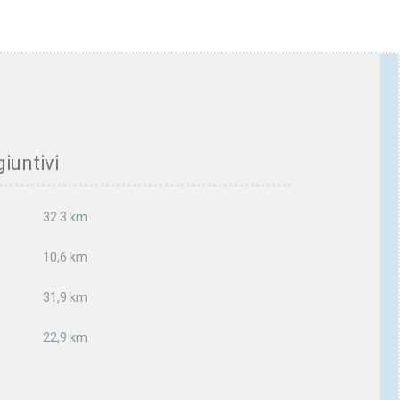
iuntivi
32.3 km
10,6 km
31,9 km
22,9 km