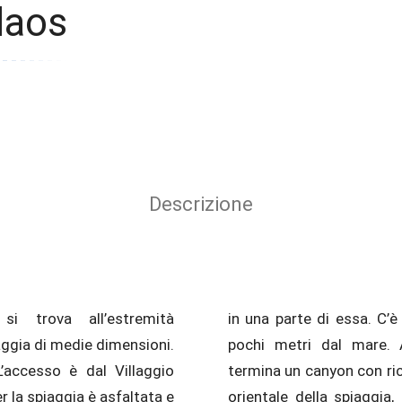
laos
Descrizione
i trova all’estremità
 chiesa di Agios Nikolaos, a
aggia di medie dimensioni.
occidentale della spiaggia
L’accesso è dal Villaggio
e acqua corrente. Sul lato
r la spiaggia è asfaltata e
drà sullo sfondo il Fanari,