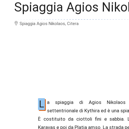
Spiaggia Agios Niko
Spiaggia Agios Nikolaos, Citera
L
a spiaggia di Agios Nikolaos s
in una parte di essa. C’è la pittoresca
settentrionale di Kythira ed è una spi
pochi metri dal mare. All’estremità 
È costituito da ciottoli fini e sabbia. 
termina un canyon con ricca vegetazione 
Karavas e poi da Platia amso. La strada pe
orientale della spiaggia, il visitatore ve