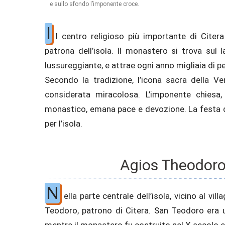
e sullo sfondo l’imponente croce.
I
l centro religioso più importante di Citer
patrona dell’isola. Il monastero si trova sul 
lussureggiante, e attrae ogni anno migliaia di pel
Secondo la tradizione, l’icona sacra della V
considerata miracolosa. L’imponente chiesa
monastico, emana pace e devozione. La festa di
per l’isola.
Agios Theodoros
N
ella parte centrale dell’isola, vicino al vi
Teodoro, patrono di Citera. San Teodoro era u
mentre il monastero fu costruito nel X secolo e