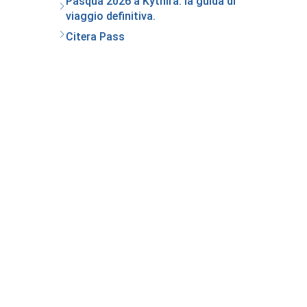
Pasqua 2026 a Kythira: la guida di
viaggio definitiva.
Citera Pass