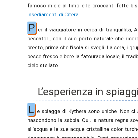
famoso miele al timo e le croccanti fette bisco
insediamenti di Citera
.
P
er il viaggiatore in cerca di tranquillità, 
pescatori, con il suo porto naturale che ricord
presto, prima che l’isola si svegli. La sera, i g
pesce fresco e bere la fatourada locale, il tradi
cielo stellato.
L’esperienza in spiag
L
e spiagge di Kythera sono uniche. Non ci s
nascondono la sabbia. Qui, la natura regna sov
all’acqua e le sue acque cristalline color turch
ricompensa è impareggiabile. Ogni immersione lì