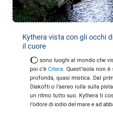
Kythera vista con gli occhi di
il cuore
C
i sono luoghi al mondo che visi
poi c’è
Citera
. Quest’isola non è 
profonda, quasi mistica. Dal pri
Diakofti o l’aereo rulla sulla pis
un ritmo tutto suo. Kythera ti co
l’odore di iodio del mare e ad ab