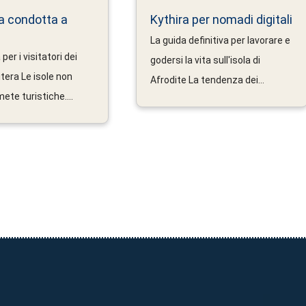
la condotta a
Kythira per nomadi digitali
La guida definitiva per lavorare e
per i visitatori dei
godersi la vita sull'isola di
Citera Le isole non
Afrodite La tendenza dei...
ete turistiche....