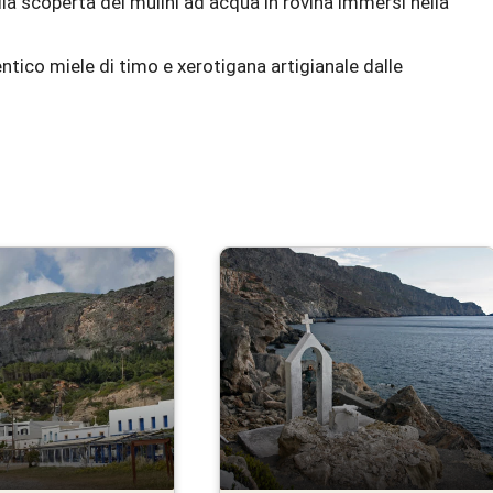
alla scoperta dei mulini ad acqua in rovina immersi nella
ntico miele di timo e xerotigana artigianale dalle