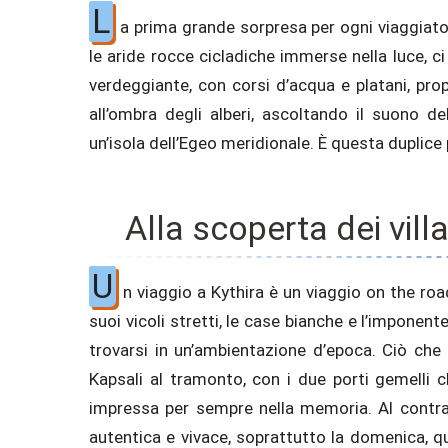
L
a prima grande sorpresa per ogni viaggiato
le aride rocce cicladiche immerse nella luce, c
verdeggiante, con corsi d’acqua e platani, pr
all’ombra degli alberi, ascoltando il suono d
un’isola dell’Egeo meridionale. È questa duplice 
Alla scoperta dei vill
U
n viaggio a Kythira è un viaggio on the roa
suoi vicoli stretti, le case bianche e l’imponen
trovarsi in un’ambientazione d’epoca. Ciò che 
Kapsali al tramonto, con i due porti gemelli c
impressa per sempre nella memoria. Al contra
autentica e vivace, soprattutto la domenica, qu