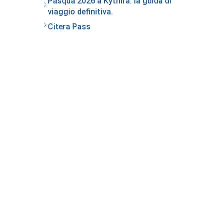
Pasqua 2026 a Kythira: la guida di
viaggio definitiva.
Citera Pass