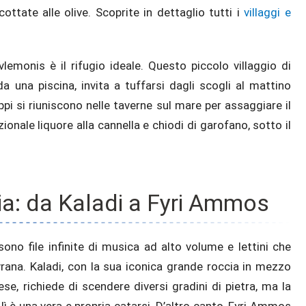
ttate alle olive. Scoprite in dettaglio tutti i
villaggi e
Avlemonis è il rifugio ideale. Questo piccolo villaggio di
a una piscina, invita a tuffarsi dagli scogli al mattino
ruppi si riuniscono nelle taverne sul mare per assaggiare il
zionale liquore alla cannella e chiodi di garofano, sotto il
gia: da Kaladi a Fyri Ammos
ono file infinite di musica ad alto volume e lettini che
rana. Kaladi, con la sua iconica grande roccia in mezzo
ese, richiede di scendere diversi gradini di pietra, ma la
 è una vera e propria catarsi. D’altro canto, Fyri Ammos