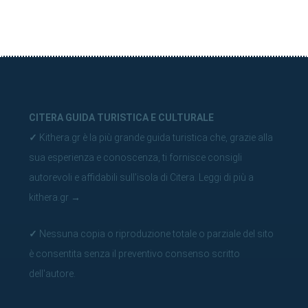
CITERA GUIDA TURISTICA E CULTURALE
✓
Kithera.gr è la più grande guida turistica che, grazie alla
sua esperienza e conoscenza, ti fornisce consigli
autorevoli e affidabili sull'isola di Citera.
Leggi di più a
kithera.gr
→
✓
Nessuna copia o riproduzione totale o parziale del sito
è consentita senza il preventivo consenso scritto
dell'autore.