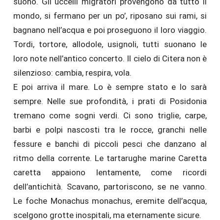
suono. Gli uccelli migratori provengono da tutto il
mondo, si fermano per un po’, riposano sui rami, si
bagnano nell’acqua e poi proseguono il loro viaggio.
Tordi, tortore, allodole, usignoli, tutti suonano le
loro note nell’antico concerto. Il cielo di Citera non è
silenzioso: cambia, respira, vola.
E poi arriva il mare. Lo è sempre stato e lo sarà
sempre. Nelle sue profondità, i prati di Posidonia
tremano come sogni verdi. Ci sono triglie, carpe,
barbi e polpi nascosti tra le rocce, granchi nelle
fessure e banchi di piccoli pesci che danzano al
ritmo della corrente. Le tartarughe marine Caretta
caretta appaiono lentamente, come ricordi
dell’antichità. Scavano, partoriscono, se ne vanno.
Le foche Monachus monachus, eremite dell’acqua,
scelgono grotte inospitali, ma eternamente sicure.