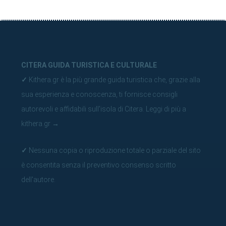
CITERA GUIDA TURISTICA E CULTURALE
✓
Kithera.gr è la più grande guida turistica che, grazie alla
sua esperienza e conoscenza, ti fornisce consigli
autorevoli e affidabili sull'isola di Citera.
Leggi di più a
kithera.gr
→
✓
Nessuna copia o riproduzione totale o parziale del sito
è consentita senza il preventivo consenso scritto
dell'autore.