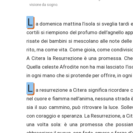
visione da sogno.
L
a domenica mattina l’isola si sveglia tardi e
cortili si riempiono del profumo dell’agnello ap
risate dei bambini si mescolano alle note delle 
rito, ma come vita. Come gioia, come condivisi
A Citera la Resurrezione è una promessa. Che
Quella celeste Afrodite non ha mai lasciato l’is
in ogni mano che si protende per offrire, in ogni
L
a resurrezione a Citera significa ricordare c
nel cuore e fiamma nell’anima, nessuna strada 
sia il suo cammino, può ritrovare la luce. Solle
con coraggio e speranza. La Resurrezione, a Ci
una volta sola: è una promessa che possiamo 
abbracciare il nuovo, con fede, amore e forza d