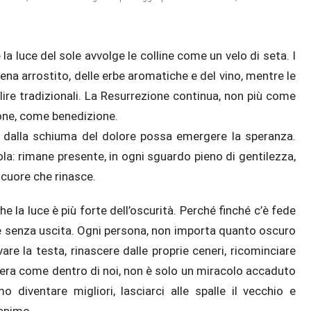
 la luce del sole avvolge le colline come un velo di seta. I
pena arrostito, delle erbe aromatiche e del vino, mentre le
lire tradizionali. La Resurrezione continua, non più come
one, come benedizione.
 dalla schiuma del dolore possa emergere la speranza.
ola: rimane presente, in ogni sguardo pieno di gentilezza,
 cuore che rinasce.
he la luce è più forte dell’oscurità. Perché finché c’è fede
è senza uscita. Ogni persona, non importa quanto oscuro
vare la testa, rinascere dalle proprie ceneri, ricominciare
tera come dentro di noi, non è solo un miracolo accaduto
diventare migliori, lasciarci alle spalle il vecchio e
’animo.