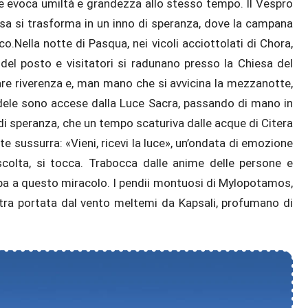
he evoca umiltà e grandezza allo stesso tempo. Il Vespro
sa si trasforma in un inno di speranza, dove la campana
o.Nella notte di Pasqua, nei vicoli acciottolati di Chora,
del posto e visitatori si radunano presso la Chiesa del
lare riverenza e, man mano che si avvicina la mezzanotte,
ndele sono accese dalla Luce Sacra, passando di mano in
 speranza, che un tempo scaturiva dalle acque di Citera
e sussurra: «Vieni, ricevi la luce», un’ondata di emozione
scolta, si tocca. Trabocca dalle anime delle persone e
ecipa a questo miracolo. I pendii montuosi di Mylopotamos,
astra portata dal vento meltemi da Kapsali, profumano di