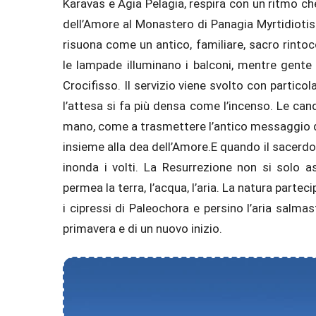
Karavas e Agia Pelagia, respira con un ritmo c
dell’Amore al Monastero di Panagia Myrtidiotis
risuona come un antico, familiare, sacro rintocc
le lampade illuminano i balconi, mentre gente 
Crocifisso. Il servizio viene svolto con partico
l’attesa si fa più densa come l’incenso. Le ca
mano, come a trasmettere l’antico messaggio di
insieme alla dea dell’Amore.E quando il sacerdot
inonda i volti. La Resurrezione non si solo a
permea la terra, l’acqua, l’aria. La natura part
i cipressi di Paleochora e persino l’aria salm
primavera e di un nuovo inizio.