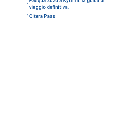
Pasqua 2026 a Kythira: la guida di
viaggio definitiva.
Citera Pass