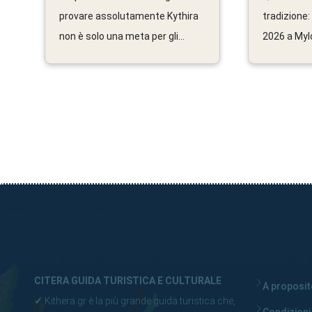
provare assolutamente Kythira
tradizione: 
non è solo una meta per gli...
2026 a Mylo
CITERA GUIDA TURISTICA E CULTURALE
A proposito
✓
Kithera.gr è la più grande guida turistica che,
Condizioni