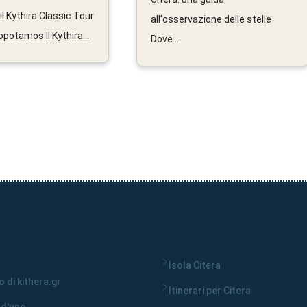
il Kythira Classic Tour
all'osservazione delle stelle
potamos Il Kythira...
Dove...
Isola Citera
 di kithera.gr
Itinerari per Citera
 d'uso