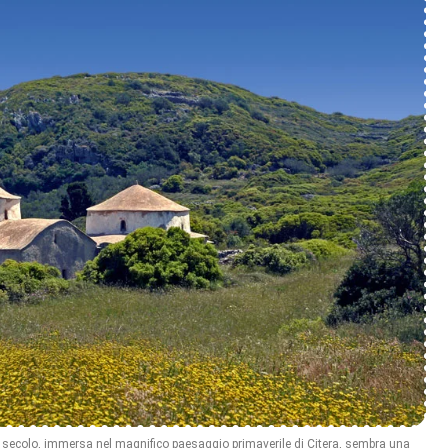
III secolo, immersa nel magnifico paesaggio primaverile di Citera, sembra una