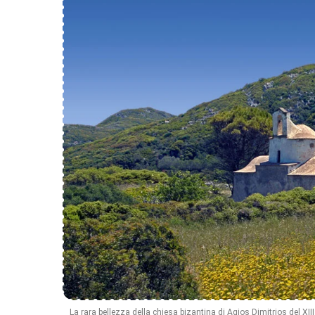
La rara bellezza della chiesa bizantina di Agios Dimitrios del X