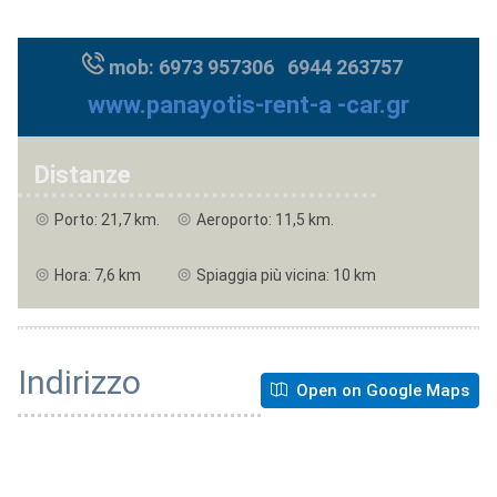
mob: 6973 957306 6944 263757
www.panayotis-rent-a -car.gr
Distanze
Porto: 21,7 km.
Aeroporto: 11,5 km.
Hora: 7,6 km
Spiaggia più vicina: 10 km
Indirizzo
Open on Google Maps