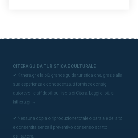
CITERA GUIDA TURISTICA E CULTURALE
✓
Kithera.gr è la più grande guida turistica che, grazie alla
sua esperienza e conoscenza, ti fornisce consigli
autorevoli e affidabili sull'isola di Citera.
Leggi di più a
kithera.gr
→
✓
Nessuna copia o riproduzione totale o parziale del sito
è consentita senza il preventivo consenso scritto
dell'autore.