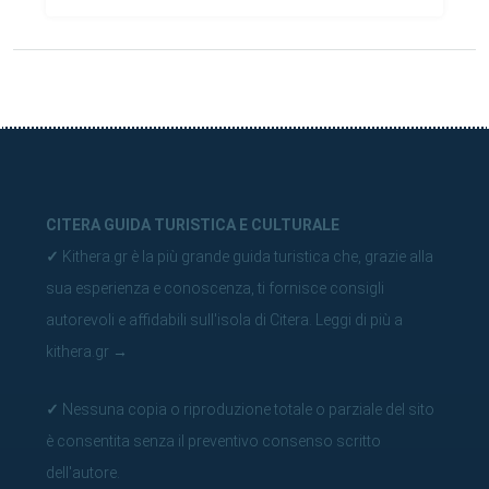
CITERA GUIDA TURISTICA E CULTURALE
✓
Kithera.gr è la più grande guida turistica che, grazie alla
sua esperienza e conoscenza, ti fornisce consigli
autorevoli e affidabili sull'isola di Citera.
Leggi di più a
kithera.gr
→
✓
Nessuna copia o riproduzione totale o parziale del sito
è consentita senza il preventivo consenso scritto
dell'autore.