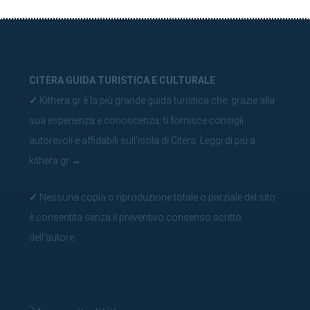
CITERA GUIDA TURISTICA E CULTURALE
✓
Kithera.gr è la più grande guida turistica che, grazie alla
sua esperienza e conoscenza, ti fornisce consigli
autorevoli e affidabili sull'isola di Citera.
Leggi di più a
kithera.gr
→
✓
Nessuna copia o riproduzione totale o parziale del sito
è consentita senza il preventivo consenso scritto
dell'autore.