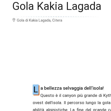
Gola Kakia Lagada
Gola di Kakia Lagada, Citera
L
a bellezza selvaggia dell’isola!
Questo è il canyon più grande di Kyth
piccolo stagno che trattiene l’acqua f
ovest dell’isola. Il percorso lungo la gol
abilità alpinistiche. La fine del grande