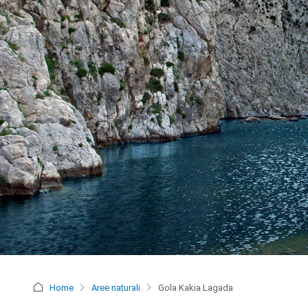
Home
Aree naturali
Gola Kakia Lagada