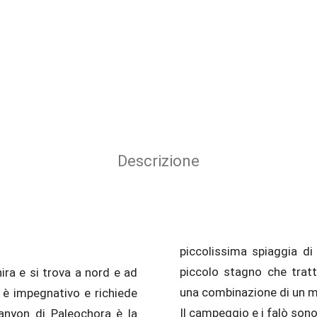
Descrizione
piccolissima spiaggia d
ira e si trova a nord e ad
ino alla primavera, creando
una combinazione di un m
a è impegnativo e richiede
Il campeggio e i falò son
 canyon di Paleochora è la