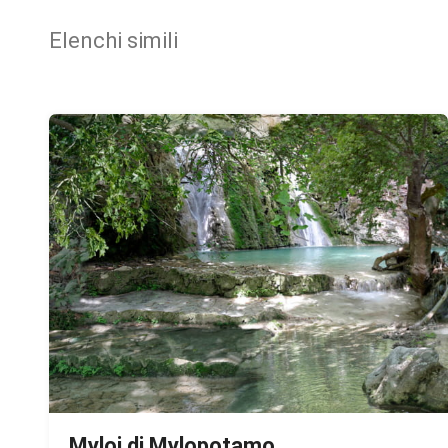
Elenchi simili
Myloi di Mylopotamo