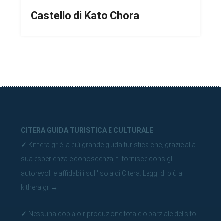
Castello di Kato Chora
CITERA GUIDA TURISTICA E CULTURALE
✓
Kithera.gr è la più grande guida turistica che, grazie alla
sua esperienza e conoscenza, ti fornisce consigli
autorevoli e affidabili sull'isola di Citera.
Leggi di più a
kithera.gr
→
✓
Nessuna copia o riproduzione totale o parziale del sito