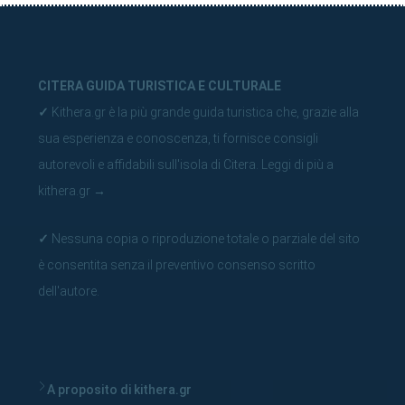
CITERA GUIDA TURISTICA E CULTURALE
✓
Kithera.gr è la più grande guida turistica che, grazie alla
sua esperienza e conoscenza, ti fornisce consigli
autorevoli e affidabili sull'isola di Citera.
Leggi di più a
kithera.gr
→
✓
Nessuna copia o riproduzione totale o parziale del sito
è consentita senza il preventivo consenso scritto
dell'autore.
A proposito di kithera.gr