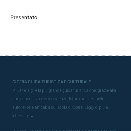
Presentato
CITERA GUIDA TURISTICA E CULTURALE
✓
Kithera.gr è la più grande guida turistica che, grazie alla
sua esperienza e conoscenza, ti fornisce consigli
autorevoli e affidabili sull'isola di Citera.
Leggi di più a
kithera.gr
→