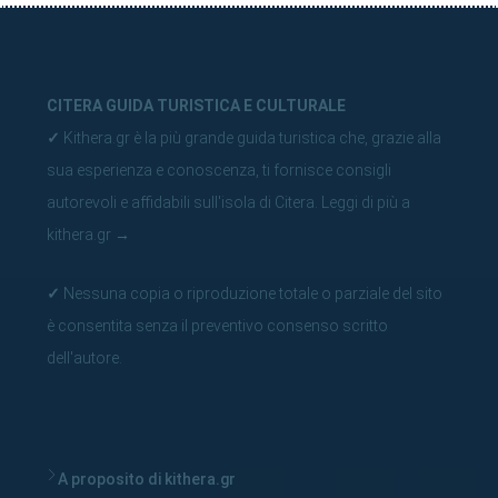
CITERA GUIDA TURISTICA E CULTURALE
✓
Kithera.gr è la più grande guida turistica che, grazie alla
sua esperienza e conoscenza, ti fornisce consigli
autorevoli e affidabili sull'isola di Citera.
Leggi di più a
kithera.gr
→
✓
Nessuna copia o riproduzione totale o parziale del sito
è consentita senza il preventivo consenso scritto
dell'autore.
A proposito di kithera.gr