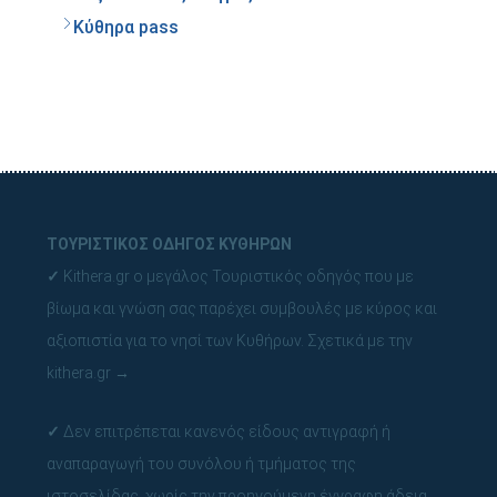
Κύθηρα pass
ΤΟΥΡΙΣΤΙΚΟΣ ΟΔΗΓΟΣ ΚΥΘΗΡΩΝ
✓
Kithera.gr ο μεγάλος Τουριστικός οδηγός που με
βίωμα και γνώση σας παρέχει συμβουλές με κύρος και
αξιοπιστία για το νησί των Κυθήρων.
Σχετικά με την
kithera.gr
→
✓
Δεν επιτρέπεται κανενός είδους αντιγραφή ή
αναπαραγωγή του συνόλου ή τμήματος της
ιστοσελίδας, χωρίς την προηγούμενη έγγραφη άδεια