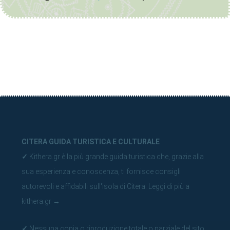
CITERA GUIDA TURISTICA E CULTURALE
✓
Kithera.gr è la più grande guida turistica che, grazie alla
sua esperienza e conoscenza, ti fornisce consigli
autorevoli e affidabili sull'isola di Citera.
Leggi di più a
kithera.gr
→
✓
Nessuna copia o riproduzione totale o parziale del sito