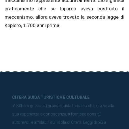
meccanismo rappresenta accuratamente. Ciò significa
praticamente che se Ipparco aveva costruito il
meccanismo, allora aveva trovato la seconda legge di
Keplero, 1.700 anni prima.
CITERA GUIDA TURISTICA E CULTURALE
✓
Kithera.gr è la più grande guida turistica che, grazie alla
sua esperienza e conoscenza, ti fornisce consigli
autorevoli e affidabili sull'isola di Citera.
Leggi di più a