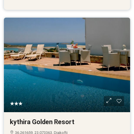
★★★
kythira Golden Resort
36.261659, 23.073363, Diakofti