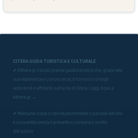
CITERA GUIDA TURISTICA E CULTURALE
✓
Kithera.gr è la più grande guida turistica che, grazie alla
sua esperienza e conoscenza, ti fornisce consigli
autorevoli e affidabili sull'isola di Citera.
Leggi di più a
kithera.gr
→
✓
Nessuna copia o riproduzione totale o parziale del sito
è consentita senza il preventivo consenso scritto
dell'autore.