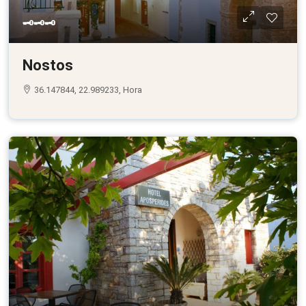
🗝🗝🗝
Nostos
36.147844, 22.989233, Hora