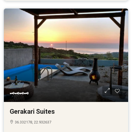
🗝🗝🗝🗝
Gerakari Suites
36.332178, 22.932637