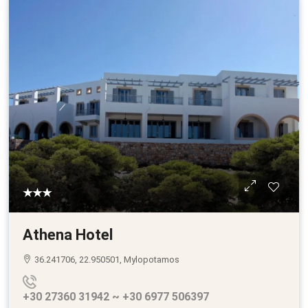
★★★
Athena Hotel
36.241706, 22.950501, Mylopotamos
+30 27360 31942 ~ +30 6977 506397