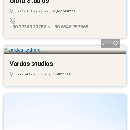
Giota Studios
36.242838, 22.946925, Mylopotamos
+30 27360 33782 ~ +30 6946 753566
Vardas studios
36.226985, 23.080932, Avlemonas