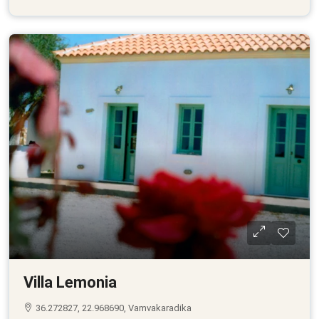
Villa Lemonia
36.272827, 22.968690, Vamvakaradika