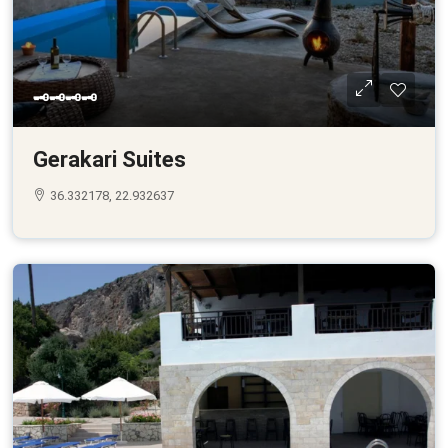
🗝🗝🗝🗝
Gerakari Suites
36.332178, 22.932637