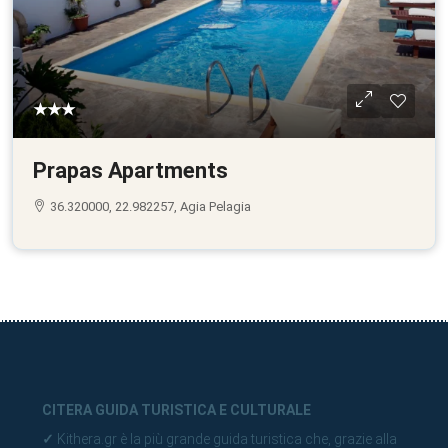
★★★
Prapas Apartments
36.320000, 22.982257, Agia Pelagia
CITERA GUIDA TURISTICA E CULTURALE
✓
Kithera.gr è la più grande guida turistica che, grazie alla