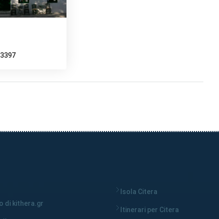
33397
Isola Citera
 di kithera.gr
Itinerari per Citera