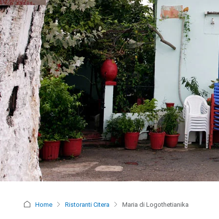
Home
Ristoranti Citera
Maria di Logothetianika