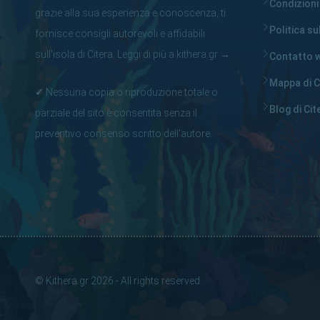
Condizioni
grazie alla sua esperienza e conoscenza, ti
Politica su
fornisce consigli autorevoli e affidabili
sull'isola di Citera.
Leggi di più a kithera.gr
→
Contatto w
Mappa di C
✓
Nessuna copia o riproduzione totale o
Blog di Cit
parziale del sito è consentita senza il
preventivo consenso scritto dell'autore.
© Kithera.gr 2026 - All rights reserved.