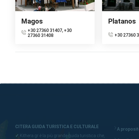
Magos
Platanos
+30 27360 31407, +30
+30 27360 
27360 31408
CITERA GUIDA TURISTICA E CULTURALE
A proposito
✓
Kithera.gr è la più grande guida turistica che,