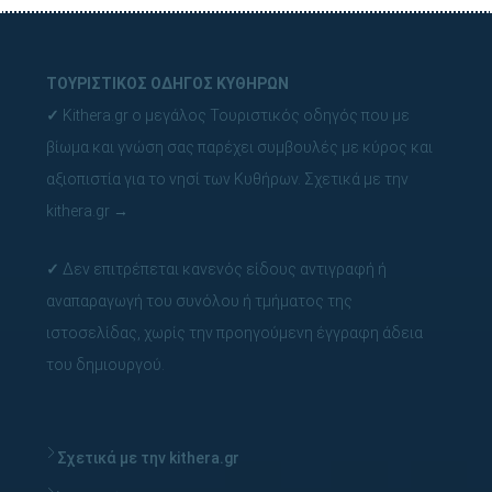
ΤΟΥΡΙΣΤΙΚΟΣ ΟΔΗΓΟΣ ΚΥΘΗΡΩΝ
✓
Kithera.gr ο μεγάλος Τουριστικός οδηγός που με
βίωμα και γνώση σας παρέχει συμβουλές με κύρος και
αξιοπιστία για το νησί των Κυθήρων.
Σχετικά με την
kithera.gr
→
✓
Δεν επιτρέπεται κανενός είδους αντιγραφή ή
αναπαραγωγή του συνόλου ή τμήματος της
ιστοσελίδας, χωρίς την προηγούμενη έγγραφη άδεια
του δημιουργού.
Σχετικά με την kithera.gr