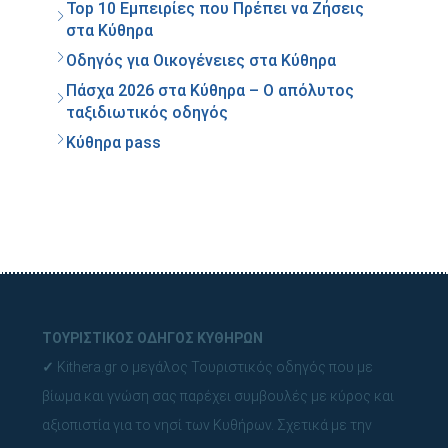
Top 10 Εμπειρίες που Πρέπει να Ζήσεις
στα Κύθηρα
Οδηγός για Οικογένειες στα Κύθηρα
Πάσχα 2026 στα Κύθηρα – Ο απόλυτος
ταξιδιωτικός οδηγός
Κύθηρα pass
ΤΟΥΡΙΣΤΙΚΟΣ ΟΔΗΓΟΣ ΚΥΘΗΡΩΝ
✓
Kithera.gr ο μεγάλος Τουριστικός οδηγός που με
βίωμα και γνώση σας παρέχει συμβουλές με κύρος και
αξιοπιστία για το νησί των Κυθήρων.
Σχετικά με την