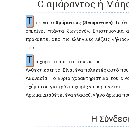
Ο αμάραντος ή Μάης
Τ
ι είναι ο
Αμάραντος (Sempreviva)
; Το ό
σημαίνει «πάντα ζωντανό». Επιστημονικά α
προκύπτει από τις ελληνικές λέξεις «ήλιος
του.
Τ
α χαρακτηριστικά του φυτού.
Ανθεκτικότητα: Είναι ένα πολυετές φυτό που
Αθανασία: Το κύριο χαρακτηριστικό του είνα
σχήμα του για χρόνια χωρίς να μαραίνεται.
Άρωμα: Διαθέτει ένα ελαφρύ, γήινο άρωμα που
Η Σύνδεσ