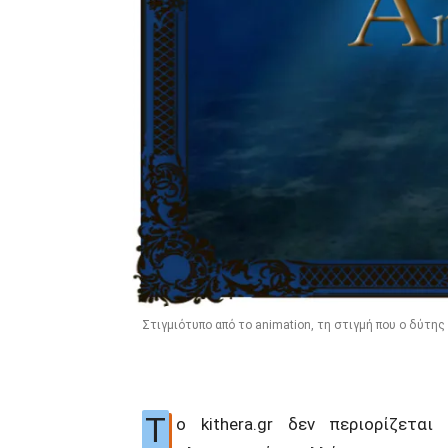
Στιγμιότυπο από το animation, τη στιγμή που ο δύτη
Τ
ο kithera.gr δεν περιορίζετα