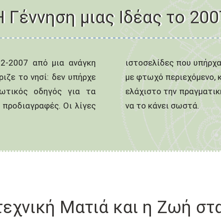
Η Γέννηση μιας Ιδέας το 200
-02-2007 από μια ανάγκη
007 ήταν αποσπασματικές,
ιζε το νησί: δεν υπήρχε
που δεν αποδίδαν ούτε στο
ιωτικός οδηγός για τα
 νησιού. Κάποιος έπρεπε
ς προδιαγραφές. Οι λίγες
να το κάνει σωστά.
τεχνική Ματιά και η Ζωή στ