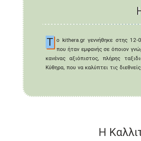
Τ
ο kithera.gr γεννήθηκε στης 12
ιστοσελίδες που υπήρχαν πριν το 2
που ήταν εμφανής σε όποιον γνώρ
με φτωχό περιεχόμενο, και εικόνες 
κανένας αξιόπιστος, πλήρης ταξιδ
ελάχιστο την πραγματική ομορφιά του
Κύθηρα, που να καλύπτει τις διεθνεί
Η Καλλι