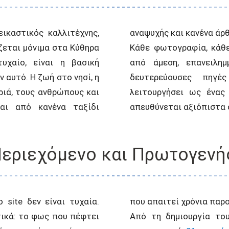
εικαστικός καλλιτέχνης,
αναψυχής και κανένα άρ
ζεται μόνιμα στα Κύθηρα
Κάθε φωτογραφία, κάθε
υχαίο, είναι η βασική
από άμεση, επανειλημ
ν αυτό. Η ζωή στο νησί, η
δευτερεύουσες πηγέ
ριά, τους ανθρώπους και
λειτουργήσει ως ένας
ται από κανένα ταξίδι
απευθύνεται αξιόπιστα σ
εριεχόμενο και Πρωτογενή
 site δεν είναι τυχαία.
που απαιτεί χρόνια παρ
τικά: το φως που πέφτει
Από τη δημιουργία του, από το 2007, το kithera.gr κά