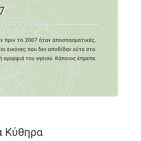
7
α Κύθηρα