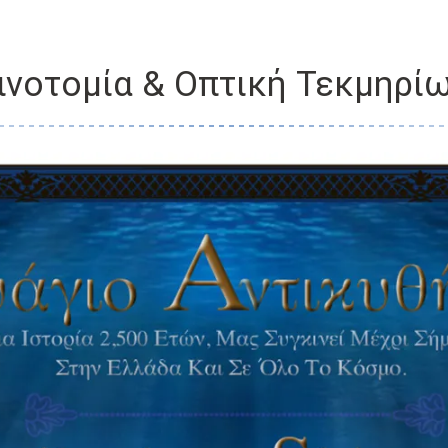
ινοτομία & Οπτική Τεκμηρί