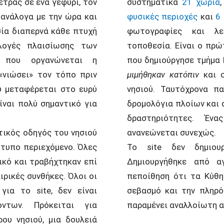
τρας σε ένα γεφύρι, τον
συστηματικά
21 χωριά
ανάλογα με την ώρα και
φυσικές περιοχές
και
6
σία διαπερνά κάθε πτυχή
φωτογραφίες και λε
λογές πλαισίωσης των
τοποθεσία. Είναι ο πρ
 που οργανώνεται η
που δημιούργησε τμήμα 
«νιώσει» τον τόπο πριν
μιμήθηκαν κατόπιν
και 
υ μεταφέρεται στο ευρύ
νησιού. Ταυτόχρονα π
ίναι πολύ σημαντικό για
δρομολόγια πλοίων και 
δραστηριότητες. Έν
στικός οδηγός του νησιού
ανανεώνεται συνεχώς.
τυπο περιεχόμενο. Όλες
Το site δεν δημιουρ
ικό και τραβήχτηκαν επί
Δημιουργήθηκε από α
ιρικές συνθήκες. Όλοι οι
πεποίθηση ότι τα Κύθη
για το site, δεν είναι
σεβασμό και την πληρό
ντων. Πρόκειται για
παραμένει αναλλοίωτη α
ου νησιού, μια δουλειά