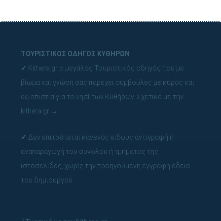
ΤΟΥΡΙΣΤΙΚΟΣ ΟΔΗΓΟΣ ΚΥΘΗΡΩΝ
✓
Kithera.gr ο μεγάλος Τουριστικός οδηγός που με
βίωμα και γνώση σας παρέχει συμβουλές με κύρος και
αξιοπιστία για το νησί των Κυθήρων.
Σχετικά με την
kithera.gr
→
✓
Δεν επιτρέπεται κανενός είδους αντιγραφή ή
αναπαραγωγή του συνόλου ή τμήματος της
ιστοσελίδας, χωρίς την προηγούμενη έγγραφη άδεια
του δημιουργού.