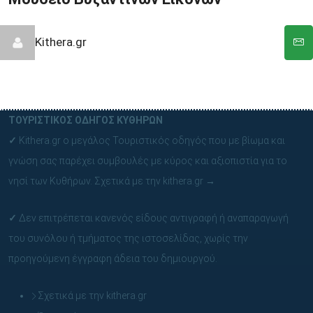
Kithera.gr
ΤΟΥΡΙΣΤΙΚΟΣ ΟΔΗΓΟΣ ΚΥΘΗΡΩΝ
✓
Kithera.gr ο μεγάλος Τουριστικός οδηγός που με βίωμα και
γνώση σας παρέχει συμβουλές με κύρος και αξιοπιστία για το
νησί των Κυθήρων.
Σχετικά με την kithera.gr
→
✓
Δεν επιτρέπεται κανενός είδους αντιγραφή ή αναπαραγωγή
του συνόλου ή τμήματος της ιστοσελίδας, χωρίς την
προηγούμενη έγγραφη άδεια του δημιουργού.
Σχετικά με την kithera.gr