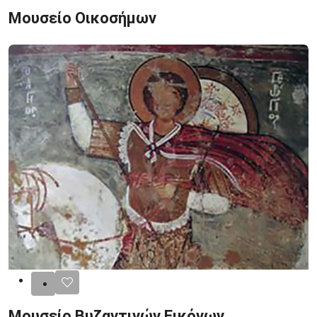
Μουσείο Οικοσήμων
Μουσείο Βυζαντινών Εικόνων