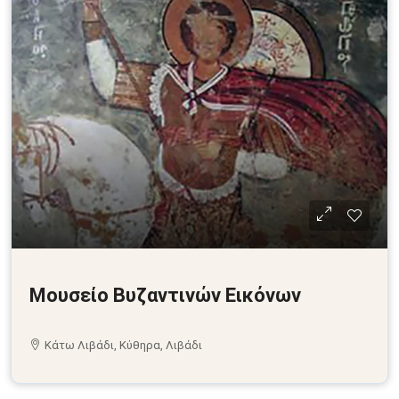
Μουσείο Βυζαντινών Εικόνων
Κάτω Λιβάδι, Κύθηρα, Λιβάδι