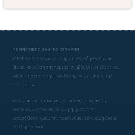
ΤΟΥΡΙΣΤΙΚΟΣ ΟΔΗΓΟΣ ΚΥΘΗΡΩΝ
✓
Kithera.gr ο μεγάλος Τουριστικός οδηγός που με
βίωμα και γνώση σας παρέχει συμβουλές με κύρος και
αξιοπιστία για το νησί των Κυθήρων.
Σχετικά με την
kithera.gr
→
✓
Δεν επιτρέπεται κανενός είδους αντιγραφή ή
αναπαραγωγή του συνόλου ή τμήματος της
ιστοσελίδας, χωρίς την προηγούμενη έγγραφη άδεια
του δημιουργού.