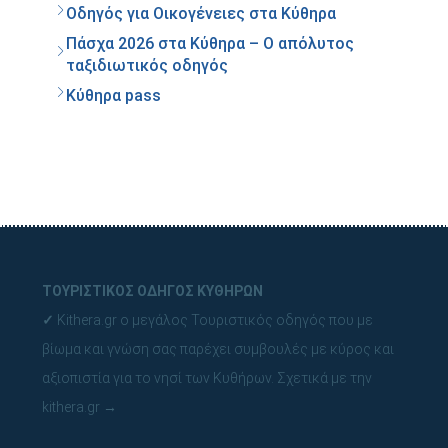
Οδηγός για Οικογένειες στα Κύθηρα
Πάσχα 2026 στα Κύθηρα – Ο απόλυτος
ταξιδιωτικός οδηγός
Κύθηρα pass
ΤΟΥΡΙΣΤΙΚΟΣ ΟΔΗΓΟΣ ΚΥΘΗΡΩΝ
✓
Kithera.gr ο μεγάλος Τουριστικός οδηγός που με
βίωμα και γνώση σας παρέχει συμβουλές με κύρος και
αξιοπιστία για το νησί των Κυθήρων.
Σχετικά με την
kithera.gr
→