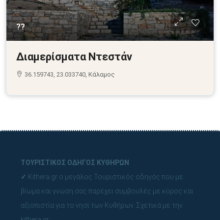
??
Διαμερίσματα Ντεστάν
36.159743, 23.033740, Κάλαμος
ΤΟΥΡΙΣΤΙΚΟΣ ΟΔΗΓΟΣ ΚΥΘΗΡΩΝ
✓
Kithera.gr ο μεγάλος Τουριστικός οδηγός που με
βίωμα και γνώση σας παρέχει συμβουλές με κύρος και
αξιοπιστία για το νησί των Κυθήρων.
Σχετικά με την
kithera.gr
→