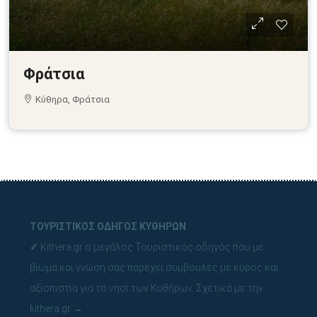
Φράτσια
Κύθηρα, Φράτσια
ΤΟΥΡΙΣΤΙΚΟΣ ΟΔΗΓΟΣ ΚΥΘΗΡΩΝ
✓
Kithera.gr ο μεγάλος Τουριστικός οδηγός που με
βίωμα και γνώση σας παρέχει συμβουλές με κύρος και
αξιοπιστία για το νησί των Κυθήρων.
Σχετικά με την
kithera.gr
→