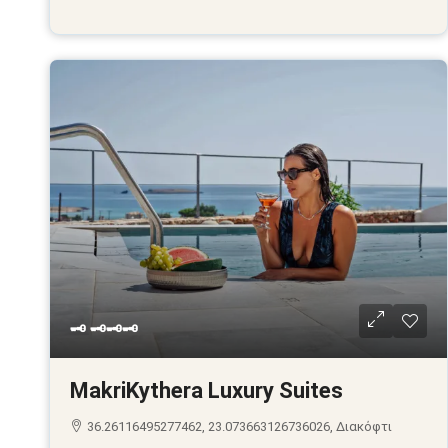
🗝 🗝🗝🗝
MakriKythera Luxury Suites
36.26116495277462, 23.073663126736026, Διακόφτι