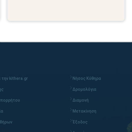
 την kithera.gr
Νήσος Κύθηρα
ης
Δρομολόγια
απορρήτου
Διαμονή
ία
Μετακίνηση
υθήρων
Έξοδος