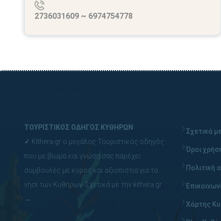
2736031609 ~ 6974754778
ΤΟΥΡΙΣΤΙΚΟΣ ΟΔΗΓΟΣ ΚΥΘΗΡΩΝ
Σχετικά με
✓
Kithera.gr ο μεγάλος Τουριστικός οδηγός
Όροι χρήσ
που με βίωμα και γνώση σας παρέχει
Πολιτική 
συμβουλές με κύρος και αξιοπιστία για το
νησί των Κυθήρων.
Σχετικά με την kithera.gr
Επικοινων
→
Χάρτης Κ