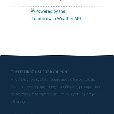
ΤΟΥΡΙΣΤΙΚΟΣ ΟΔΗΓΟΣ ΚΥΘΗΡΩΝ
✓
Kithera.gr ο μεγάλος Τουριστικός οδηγός που με
βίωμα και γνώση σας παρέχει συμβουλές με κύρος και
αξιοπιστία για το νησί των Κυθήρων.
Σχετικά με την
kithera.gr
→