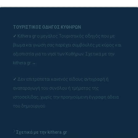
ΤΟΥΡΙΣΤΙΚΟΣ ΟΔΗΓΟΣ ΚΥΘΗΡΩΝ
✓
Kithera.gr ο μεγάλος Τουριστικός οδηγός που με
βίωμα και γνώση σας παρέχει συμβουλές με κύρος και
αξιοπιστία για το νησί των Κυθήρων.
Σχετικά με την
kithera.gr
→
✓
Δεν επιτρέπεται κανενός είδους αντιγραφή ή
αναπαραγωγή του συνόλου ή τμήματος της
ιστοσελίδας, χωρίς την προηγούμενη έγγραφη άδεια
του δημιουργού.
Σχετικά με την kithera.gr