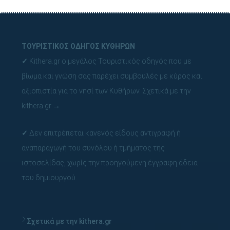
ΤΟΥΡΙΣΤΙΚΟΣ ΟΔΗΓΟΣ ΚΥΘΗΡΩΝ
✓
Kithera.gr ο μεγάλος Τουριστικός οδηγός που με
βίωμα και γνώση σας παρέχει συμβουλές με κύρος και
αξιοπιστία για το νησί των Κυθήρων.
Σχετικά με την
kithera.gr
→
✓
Δεν επιτρέπεται κανενός είδους αντιγραφή ή
αναπαραγωγή του συνόλου ή τμήματος της
ιστοσελίδας, χωρίς την προηγούμενη έγγραφη άδεια
του δημιουργού.
Σχετικά με την kithera.gr