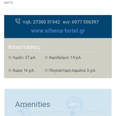
MHTE:
τηλ: 27360 31942 κιν: 6977 506397
www.athena-hotel.gr
Αποστάσεις
Λιμάνι: 27 χιλ.
Αεροδρόμιο: 14 χιλ.
Χώρα: 16 χιλ.
Πλησιέστερη παραλία: 5 χιλ.
Amenities