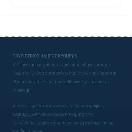
ΤΟΥΡΙΣΤΙΚΟΣ ΟΔΗΓΟΣ ΚΥΘΗΡΩΝ
✓
Kithera.gr ο μεγάλος Τουριστικός οδηγός που με
βίωμα και γνώση σας παρέχει συμβουλές με κύρος και
αξιοπιστία για το νησί των Κυθήρων.
Σχετικά με την
kithera.gr
→
✓
Δεν επιτρέπεται κανενός είδους αντιγραφή ή
αναπαραγωγή του συνόλου ή τμήματος της
ιστοσελίδας, χωρίς την προηγούμενη έγγραφη άδεια
του δημιουργού.