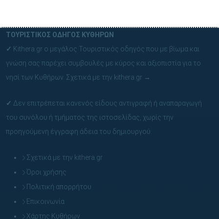
ΤΟΥΡΙΣΤΙΚΟΣ ΟΔΗΓΟΣ ΚΥΘΗΡΩΝ
✓
Kithera.gr ο μεγάλος Τουριστικός οδηγός που με βίωμα και
γνώση σας παρέχει συμβουλές με κύρος και αξιοπιστία για το
νησί των Κυθήρων.
Σχετικά με την kithera.gr
→
✓
Δεν επιτρέπεται κανενός είδους αντιγραφή ή αναπαραγωγή
του συνόλου ή τμήματος της ιστοσελίδας, χωρίς την
προηγούμενη έγγραφη άδεια του δημιουργού.
Σχετικά με την kithera.gr
Όροι χρήσης
Πολιτική απορρήτου
Επικοινωνία
Χάρτης Κυθήρων