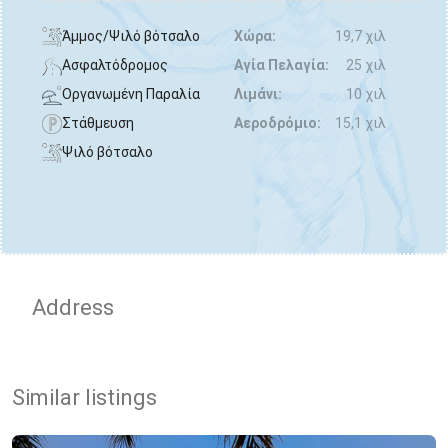
Άμμος/Ψιλό βότσαλο
Χώρα:
19,7 χιλ
Ασφαλτόδρομος
Αγία Πελαγία:
25 χιλ
Οργανωμένη Παραλία
Λιμάνι:
10 χιλ
Στάθμευση
Αεροδρόμιο:
15,1 χιλ
Ψιλό βότσαλο
Address
Similar listings