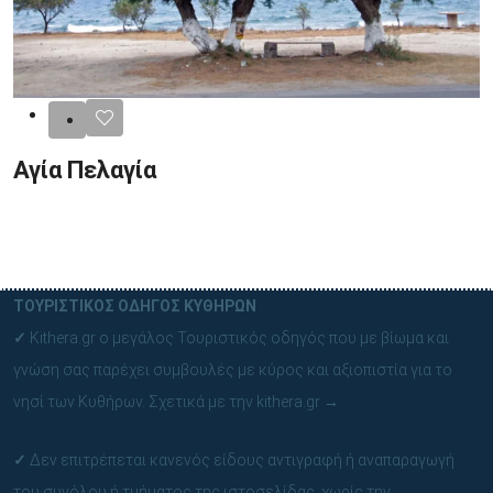
Αγία Πελαγία
ΤΟΥΡΙΣΤΙΚΟΣ ΟΔΗΓΟΣ ΚΥΘΗΡΩΝ
✓
Kithera.gr ο μεγάλος Τουριστικός οδηγός που με βίωμα και
γνώση σας παρέχει συμβουλές με κύρος και αξιοπιστία για το
νησί των Κυθήρων.
Σχετικά με την kithera.gr
→
✓
Δεν επιτρέπεται κανενός είδους αντιγραφή ή αναπαραγωγή
του συνόλου ή τμήματος της ιστοσελίδας, χωρίς την