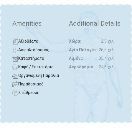
Amenities
Additional Details
Αξιοθέατα
Χώρα:
2,5 χιλ
Ασφαλτόδρομος
Αγία Πελαγία:
26,5 χιλ
Καταστήματα
Λιμάνι:
35,4 χιλ
Καφέ / Εστιατόρια
Αεροδρόμιο:
24,6 χιλ
Οργανωμένη Παραλία
Παραδοσιακό
Στάθμευση