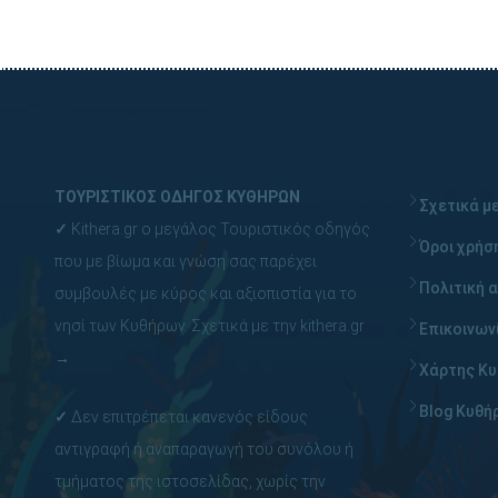
ΤΟΥΡΙΣΤΙΚΟΣ ΟΔΗΓΟΣ ΚΥΘΗΡΩΝ
Σχετικά με
✓
Kithera.gr ο μεγάλος Τουριστικός οδηγός
Όροι χρήσ
που με βίωμα και γνώση σας παρέχει
Πολιτική 
συμβουλές με κύρος και αξιοπιστία για το
νησί των Κυθήρων.
Σχετικά με την kithera.gr
Επικοινων
→
Χάρτης Κ
Blog Κυθή
✓
Δεν επιτρέπεται κανενός είδους
αντιγραφή ή αναπαραγωγή του συνόλου ή
τμήματος της ιστοσελίδας, χωρίς την