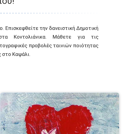
ιού!
 στο Καψάλι.