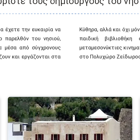
ρίστε τους δημιουργούς του νησ
α έχετε την ευκαιρία να
ε την δανειστική Δημοτική
ο παρελθόν του νησιού,
άνικα. Μάθετε για τις
ε μέσα από σύγχρονους
ολές ταινιών ποιότητας
ζουν και εργάζονται στα
στο Πολυχώρο Ζείδωρος