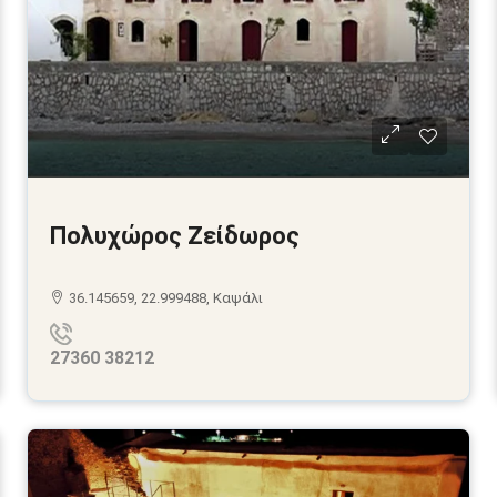
Πολυχώρος Ζείδωρος
36.145659, 22.999488, Καψάλι
27360 38212