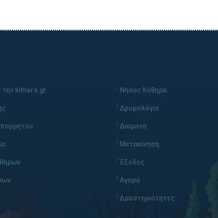
 την kithera.gr
Νήσος Κύθηρα
ης
Δρομολόγια
απορρήτου
Διαμονή
ία
Μετακίνηση
υθήρων
Έξοδος
ρων
Αγορά
Δραστηριότητες