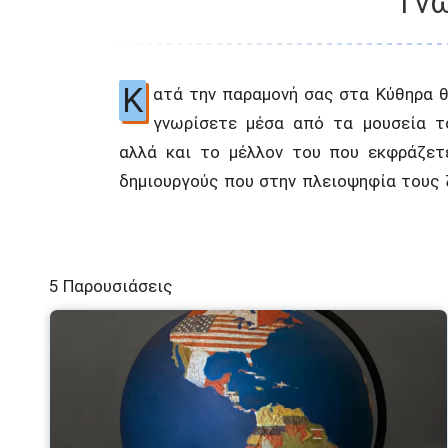
Γνω
Κ
ατά την παραμονή σας στα Κύθηρα θ
Κύθηρα, αλλά και όχι μόνο. Επισκεφθείτ
γνωρίσετε μέσα από τα μουσεία τ
παιδική βιβλιοθήκη στα Κοντολι
αλλά και το μέλλον του που εκφράζετ
μεταμεσονύκτιες κινηματογραφικές προβ
δημιουργούς που στην πλειοψηφία τους 
5 Παρουσιάσεις