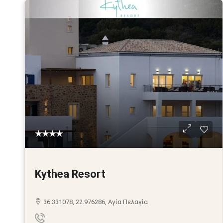
★★★★
Kythea Resort
36.331078, 22.976286, Αγία Πελαγία