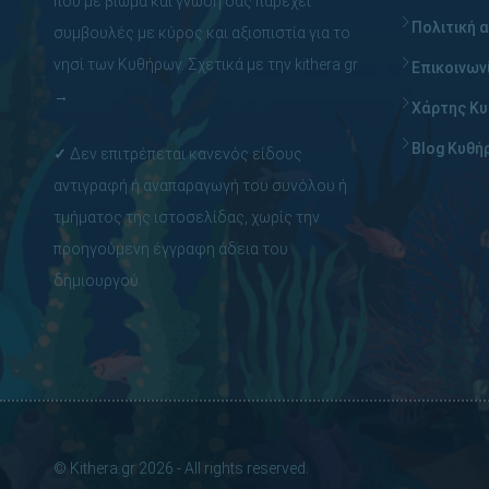
που με βίωμα και γνώση σας παρέχει
Πολιτική 
συμβουλές με κύρος και αξιοπιστία για το
νησί των Κυθήρων.
Σχετικά με την kithera.gr
Επικοινων
→
Χάρτης Κ
Blog Κυθή
✓
Δεν επιτρέπεται κανενός είδους
αντιγραφή ή αναπαραγωγή του συνόλου ή
τμήματος της ιστοσελίδας, χωρίς την
προηγούμενη έγγραφη άδεια του
δημιουργού.
© Kithera.gr 2026 - All rights reserved.