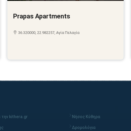
Prapas Apartments
36.320000, 22.982257, Αγία Πελαγία
 την kithera.gr
Νήσος Κύθηρα
ης
Δρομολόγια