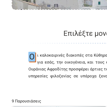
Επιλέξτε μον
Ο
ι καλοκαιρινές διακοπές στα Κύθηρα
παραθαλάσσια αλλά και στην ενδ
για εσάς, την οικογένεια, και τους
ικανοποιήσουν και τα ποιο δύσκο
Ουράνιας Αφροδίτης προσφέρει άρτιες τ
υπηρεσίες φιλοξενίας σε υπέροχα ξεν
9 Παρουσιάσεις