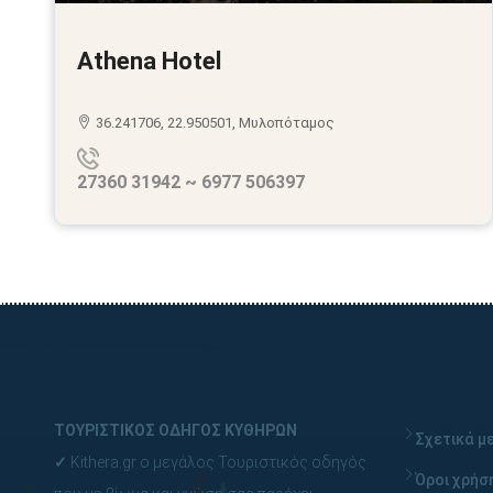
Athena Hotel
36.241706, 22.950501, Μυλοπόταμος
27360 31942 ~ 6977 506397
ΤΟΥΡΙΣΤΙΚΟΣ ΟΔΗΓΟΣ ΚΥΘΗΡΩΝ
Σχετικά με
✓
Kithera.gr ο μεγάλος Τουριστικός οδηγός
Όροι χρήσ