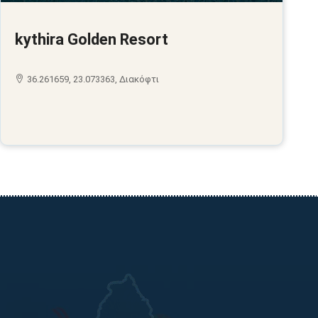
kythira Golden Resort
36.261659, 23.073363, Διακόφτι