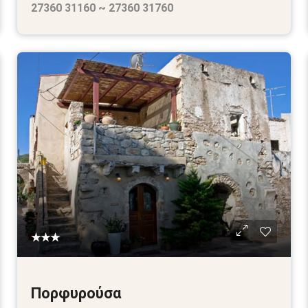
27360 31160 ~ 27360 31760
★★★
Πορφυρούσα