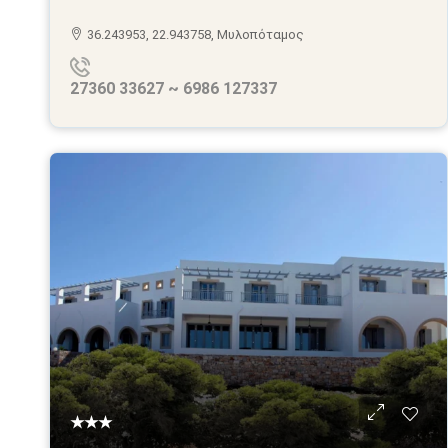
36.243953, 22.943758, Μυλοπόταμος
27360 33627 ~ 6986 127337
★★★