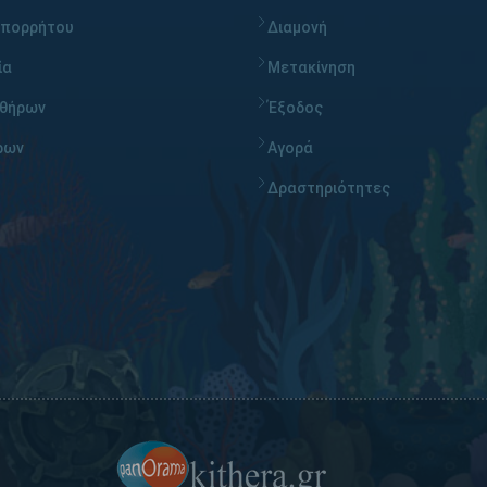
απορρήτου
Διαμονή
ία
Μετακίνηση
υθήρων
Έξοδος
ρων
Αγορά
Δραστηριότητες