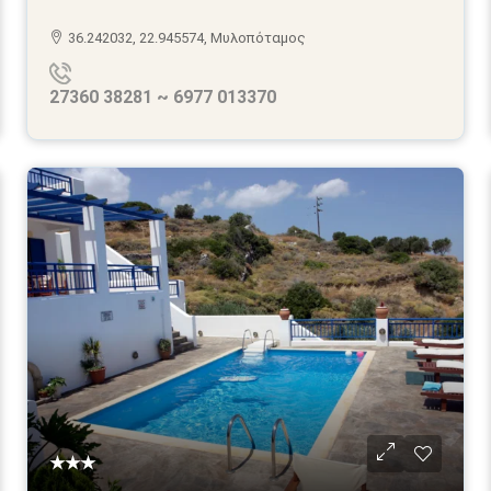
36.242032, 22.945574, Μυλοπόταμος
27360 38281 ~ 6977 013370
★★★