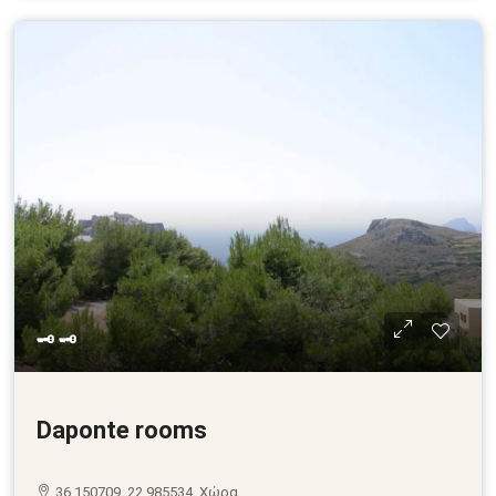
🗝 🗝
Daponte rooms
36.150709, 22.985534, Χώρα