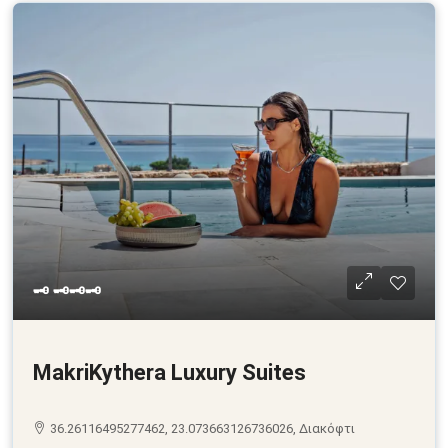
🗝 🗝🗝🗝
MakriKythera Luxury Suites
36.26116495277462, 23.073663126736026, Διακόφτι