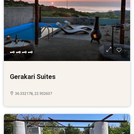
🗝 🗝 🗝 🗝
Gerakari Suites
36.332178, 22.932637