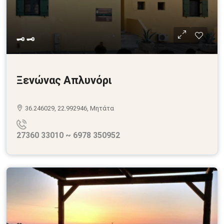
🗝 🗝
Ξενώνας Απλυνόρι
36.246029, 22.992946, Μητάτα
27360 33010 ~ 6978 350952