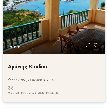
🗝🗝🗝
Αρώνης Studios
36.146368, 22.995960, Καψάλι
27360 31332 ~ 6944 313454