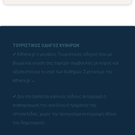
ΤΟΥΡΙΣΤΙΚΟΣ ΟΔΗΓΟΣ ΚΥΘΗΡΩΝ
✓
Kithera.gr ο μεγάλος Τουριστικός οδηγός που με
βίωμα και γνώση σας παρέχει συμβουλές με κύρος και
αξιοπιστία για το νησί των Κυθήρων.
Σχετικά με την
kithera.gr
→
✓
Δεν επιτρέπεται κανενός είδους αντιγραφή ή
αναπαραγωγή του συνόλου ή τμήματος της
ιστοσελίδας, χωρίς την προηγούμενη έγγραφη άδεια
του δημιουργού.