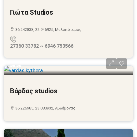
Γιώτα Studios
36.242838, 22.946925, Μυλοπόταμος
27360 33782 ~ 6946 753566
🗝 🗝
Βάρδας studios
36.226985, 23.080932, Αβλέμονας