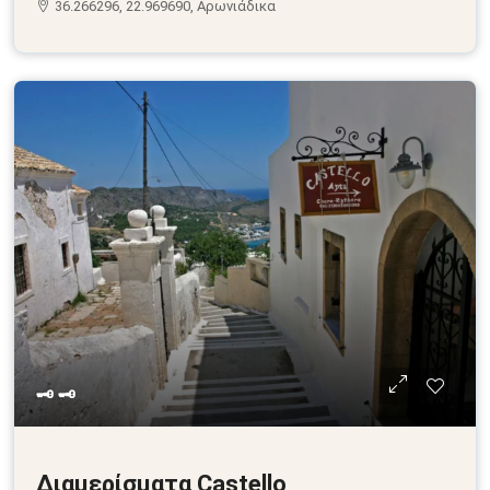
36.266296, 22.969690, Αρωνιάδικα
🗝 🗝
Διαμερίσματα Castello