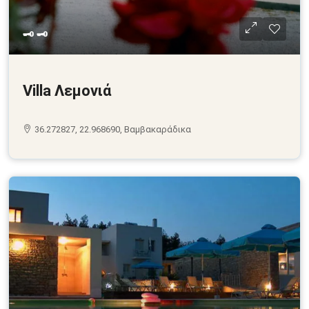
🗝 🗝
Villa Λεμονιά
36.272827, 22.968690, Βαμβακαράδικα