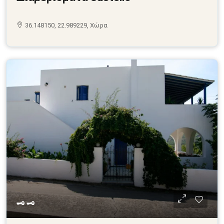
36.148150, 22.989229, Χώρα
🗝 🗝