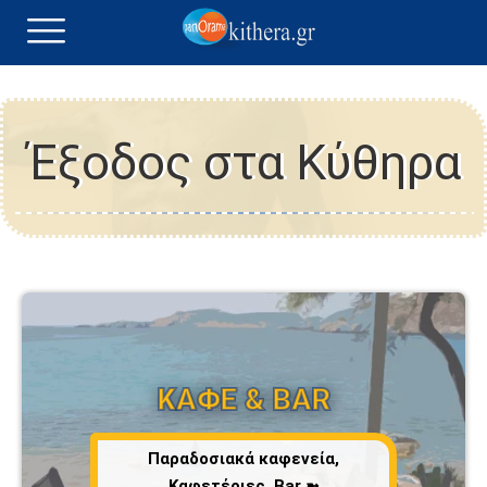
Έξοδος στα Κύθηρα
ΚΑΦΕ & BAR
Παραδοσιακά καφενεία,
Καφετέριες, Bar ➼