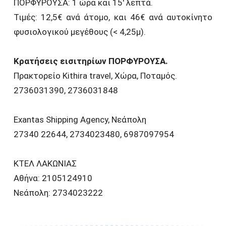
ΠΟΡΦΥΡΟΥΣΑ: 1 ώρα και 15′ λεπτά.
Τιμές: 12,5€ ανά άτομο, και 46€ ανά αυτοκίνητο
φυσιολογικού μεγέθους (< 4,25μ).
Κρατήσεις εισιτηρίων ΠΟΡΦΥΡΟΥΣΑ.
Πρακτορείο Kithira travel, Χώρα, Ποταμός.
2736031390, 2736031848
Exantas Shipping Agency, Νεάπολη
27340 22644, 2734023480, 6987097954
ΚΤΕΛ ΛΑΚΩΝΙΑΣ
Αθήνα: 2105124910
Νεάπολη: 2734023222